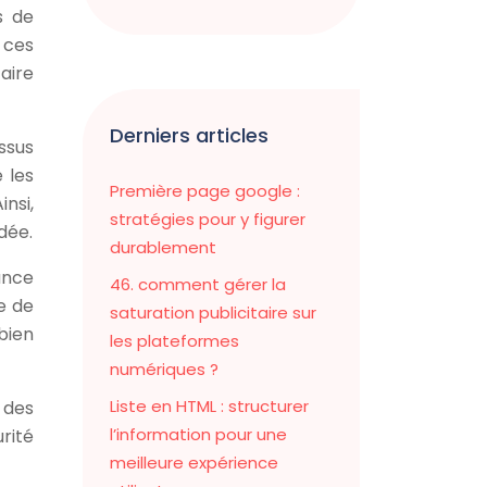
s de
 ces
aire
Derniers articles
ssus
 les
Première page google :
nsi,
stratégies pour y figurer
dée.
durablement
ance
46. comment gérer la
e de
saturation publicitaire sur
bien
les plateformes
numériques ?
Liste en HTML : structurer
 des
l’information pour une
rité
meilleure expérience