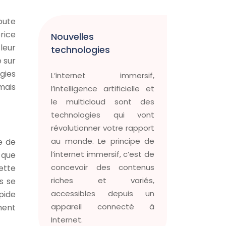
oute
rice
Nouvelles
leur
technologies
 sur
gies
L’internet immersif,
mais
l’intelligence artificielle et
le multicloud sont des
technologies qui vont
révolutionner votre rapport
au monde. Le principe de
e de
l’internet immersif, c’est de
 que
concevoir des contenus
ette
riches et variés,
s se
accessibles depuis un
apide
appareil connecté à
ment
Internet.