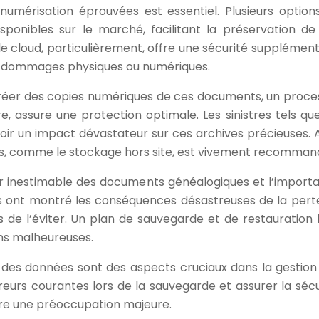
numérisation éprouvées est essentiel. Plusieurs option
isponibles sur le marché, facilitant la préservation de
e cloud, particulièrement, offre une sécurité supplément
des dommages physiques ou numériques.
à créer des copies numériques de ces documents, un proce
, assure une protection optimale. Les sinistres tels que
oir un impact dévastateur sur ces archives précieuses. Ai
es, comme le stockage hors site, est vivement recomman
ur inestimable des documents généalogiques et l’import
as ont montré les conséquences désastreuses de la pert
 de l’éviter. Un plan de sauvegarde et de restauration 
ons malheureuses.
ion des données sont des aspects cruciaux dans la gestion
reurs courantes lors de la sauvegarde et assurer la sécu
tre une préoccupation majeure.