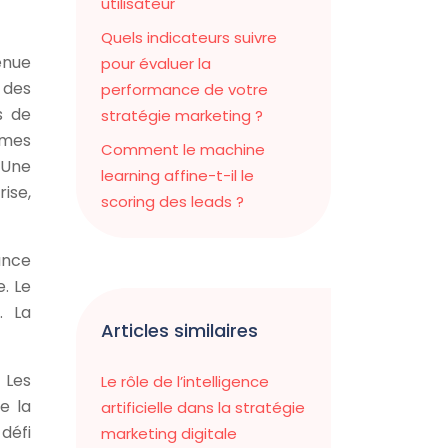
utilisateur
Quels indicateurs suivre
enue
pour évaluer la
 des
performance de votre
s de
stratégie marketing ?
èmes
Comment le machine
 Une
learning affine-t-il le
ise,
scoring des leads ?
ance
. Le
. La
Articles similaires
 Les
Le rôle de l’intelligence
e la
artificielle dans la stratégie
défi
marketing digitale