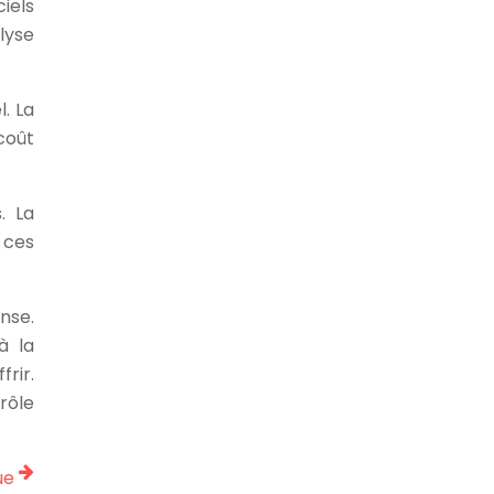
iels
lyse
. La
coût
. La
 ces
nse.
à la
rir.
rôle
ue