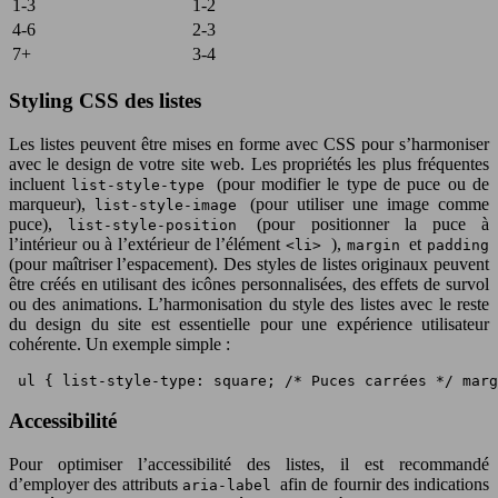
1-3
1-2
4-6
2-3
7+
3-4
Styling CSS des listes
Les listes peuvent être mises en forme avec CSS pour s’harmoniser
avec le design de votre site web. Les propriétés les plus fréquentes
incluent
(pour modifier le type de puce ou de
list-style-type
marqueur),
(pour utiliser une image comme
list-style-image
puce),
(pour positionner la puce à
list-style-position
l’intérieur ou à l’extérieur de l’élément
),
et
<li>
margin
padding
(pour maîtriser l’espacement). Des styles de listes originaux peuvent
être créés en utilisant des icônes personnalisées, des effets de survol
ou des animations. L’harmonisation du style des listes avec le reste
du design du site est essentielle pour une expérience utilisateur
cohérente. Un exemple simple :
 ul { list-style-type: square; /* Puces carrées */ mar
Accessibilité
Pour optimiser l’accessibilité des listes, il est recommandé
d’employer des attributs
afin de fournir des indications
aria-label