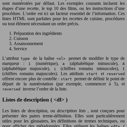
sont numérotées par défaut. Les exemples courants incluent les
étapes d’une recette, le top 10 des films, ou les instructions d’une
procédure. L’ordre est ici un facteur essentiel de l’information. Ces
listes HTML sont parfaites pour les recettes de cuisine, procédures
ou tout élément nécessitant un ordre précis.
Préparation des ingrédients
Cuisson
Assaisonnement
Service
L’attribut
de la balise
permet de modifier le type de
type
<ol>
marqueur :
(numérique),
(alphabétique minuscule),
1
a
A
(alphabétique majuscule),
(chiffres romains minuscules),
i
I
(chiffres romains majuscules). Les attributs
et
start
reversed
offrent encore plus de contrôle :
permet de définir le point de
start
départ de la numérotation (par exemple, commencer à 5), et
inverse l’ordre de la liste.
reversed
Listes de description ( <dl> )
Les listes de description, ou
description lists
, sont conçues pour
présenter des paires terme-définition. Elles sont particulièrement
utiles pour les glossaires, les définitions de termes techniques, ou
pour afficher des métadonnées. Elles utilisent les balises
(
<dt>