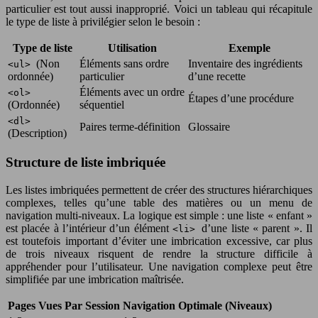
particulier est tout aussi inapproprié. Voici un tableau qui récapitule
le type de liste à privilégier selon le besoin :
Type de liste
Utilisation
Exemple
(Non
Éléments sans ordre
Inventaire des ingrédients
<ul>
ordonnée)
particulier
d’une recette
Éléments avec un ordre
<ol>
Étapes d’une procédure
(Ordonnée)
séquentiel
<dl>
Paires terme-définition
Glossaire
(Description)
Structure de liste imbriquée
Les listes imbriquées permettent de créer des structures hiérarchiques
complexes, telles qu’une table des matières ou un menu de
navigation multi-niveaux. La logique est simple : une liste « enfant »
est placée à l’intérieur d’un élément
d’une liste « parent ». Il
<li>
est toutefois important d’éviter une imbrication excessive, car plus
de trois niveaux risquent de rendre la structure difficile à
appréhender pour l’utilisateur. Une navigation complexe peut être
simplifiée par une imbrication maîtrisée.
Pages Vues Par Session
Navigation Optimale (Niveaux)