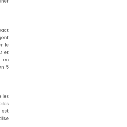
îner
pact
gent
r le
O et
t en
en 5
e les
biles
 est
lise