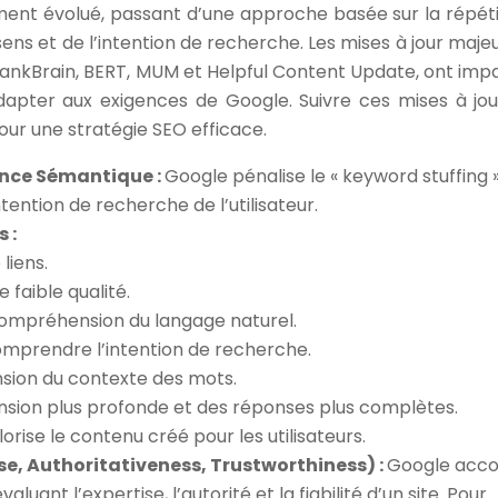
ent évolué, passant d’une approche basée sur la répéti
s et de l’intention de recherche. Les mises à jour majeu
nkBrain, BERT, MUM et Helpful Content Update, ont imp
dapter aux exigences de Google. Suivre ces mises à jou
ur une stratégie SEO efficace.
ence Sémantique :
Google pénalise le « keyword stuffing »
tention de recherche de l’utilisateur.
 :
liens.
faible qualité.
compréhension du langage naturel.
 comprendre l’intention de recherche.
sion du contexte des mots.
ion plus profonde et des réponses plus complètes.
lorise le contenu créé pour les utilisateurs.
se, Authoritativeness, Trustworthiness) :
Google acc
uant l’expertise, l’autorité et la fiabilité d’un site. Pour