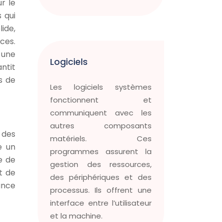
r le
 qui
ide,
ces.
 une
Logiciels
ntit
s de
Les logiciels systèmes
fonctionnent et
communiquent avec les
autres composants
 des
matériels. Ces
e un
programmes assurent la
e de
gestion des ressources,
t de
des périphériques et des
ance
processus. Ils offrent une
interface entre l’utilisateur
et la machine.