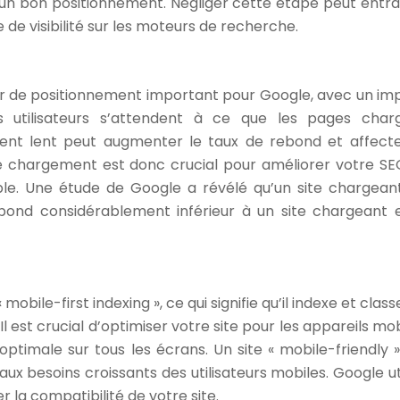
r un bon positionnement. Négliger cette étape peut entra
de visibilité sur les moteurs de recherche.
ur de positionnement important pour Google, avec un im
 Les utilisateurs s’attendent à ce que les pages char
nt lent peut augmenter le taux de rebond et affecte
de chargement est donc crucial pour améliorer votre SE
able. Une étude de Google a révélé qu’un site chargean
ond considérablement inférieur à un site chargeant 
bile-first indexing », ce qui signifie qu’il indexe et class
Il est crucial d’optimiser votre site pour les appareils mo
optimale sur tous les écrans. Un site « mobile-friendly »
ux besoins croissants des utilisateurs mobiles. Google uti
r la compatibilité de votre site.