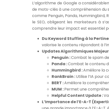
L’algorithme de Google a considérablem
de mots-clés à une compréhension du sen
comme Penguin, Panda, Hummingbird, Ra
le SEO, obligeant les marketeurs à s’a
comprendre leur impact est essentiel po
Du Keyword Stuffing à la Pertin
valorise le contenu répondant à l’in
Updates Algorithmiques Majeurs
Penguin :
Combat le spam de 
Panda :
Combat le contenu de 
Hummingbird :
Améliore la 
RankBrain :
Utilise l’IA pour
BERT :
Améliore la compréhen
MUM :
Permet une compréhens
Helpful Content Update :
Va
L’Importance de l’E-A-T (Experti
une grande importance à l’E-A-T, éval