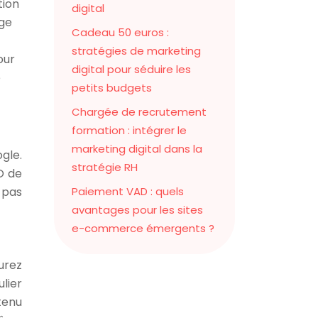
tion
digital
age
Cadeau 50 euros :
stratégies de marketing
our
digital pour séduire les
e
petits budgets
Chargée de recrutement
formation : intégrer le
marketing digital dans la
gle.
stratégie RH
O de
 pas
Paiement VAD : quels
avantages pour les sites
e-commerce émergents ?
urez
lier
tenu