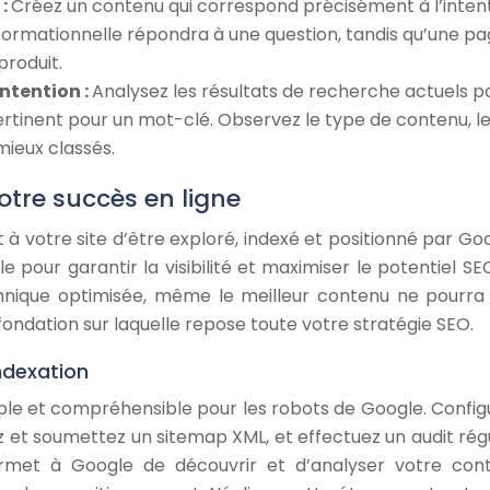
 :
Créez un contenu qui correspond précisément à l’inten
formationnelle répondra à une question, tandis qu’une p
produit.
Intention :
Analysez les résultats de recherche actuels p
tinent pour un mot-clé. Observez le type de contenu, l
mieux classés.
otre succès en ligne
à votre site d’être exploré, indexé et positionné par Goo
e pour garantir la visibilité et maximiser le potentiel SE
echnique optimisée, même le meilleur contenu ne pourra
a fondation sur laquelle repose toute votre stratégie SEO.
indexation
ible et compréhensible pour les robots de Google. Config
z et soumettez un sitemap XML, et effectuez un audit régu
permet à Google de découvrir et d’analyser votre con