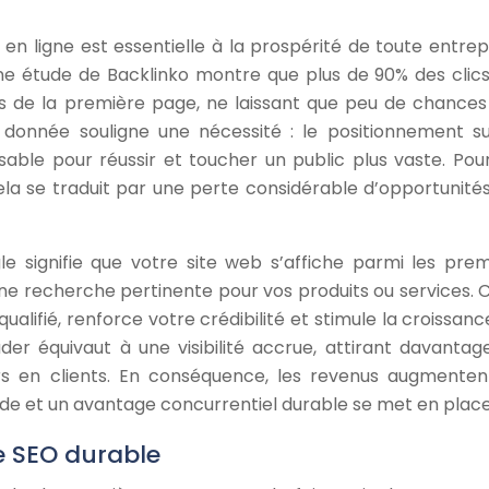
 en ligne est essentielle à la prospérité de toute entrepr
une étude de Backlinko montre que plus de 90% des clics
ts de la première page, ne laissant que peu de chances
e donnée souligne une nécessité : le positionnement su
ble pour réussir et toucher un public plus vaste. Pour
la se traduit par une perte considérable d’opportunités
e signifie que votre site web s’affiche parmi les prem
 une recherche pertinente pour vos produits ou services. C
qualifié, renforce votre crédibilité et stimule la croissan
ader équivaut à une visibilité accrue, attirant davantag
rs en clients. En conséquence, les revenus augmentent
de et un avantage concurrentiel durable se met en place
e SEO durable